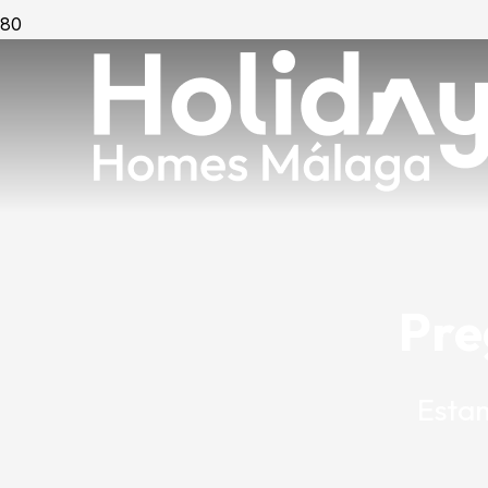
Pre
Estam