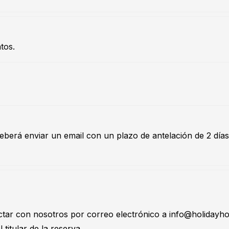
tos.
 deberá enviar un email con un plazo de antelación de 2 día
actar con nosotros por correo electrónico a
info@holidayh
titular de la reserva.